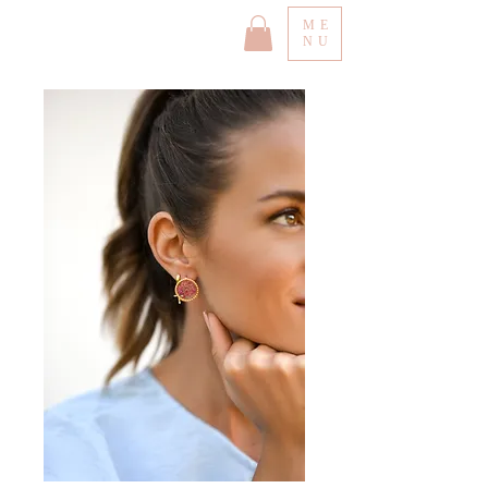
ME
NU