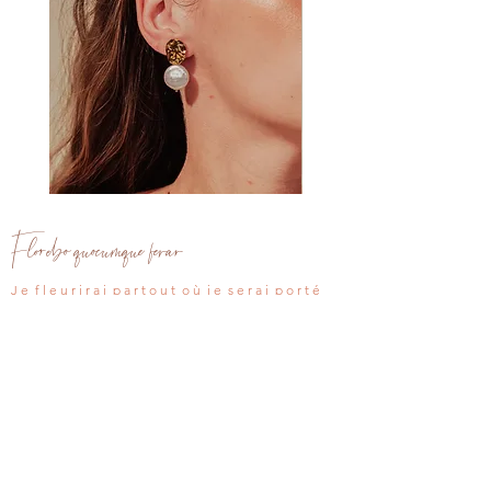
Clou
Clou
d'oreille
d'oreille
Aria
Léana
Florebo quocumque ferar
J e f l e u r i r a i p a r t o u t o ù j e s e r a i p o r t é
Vos questions
Boutique
Revendeurs
Nous contacter