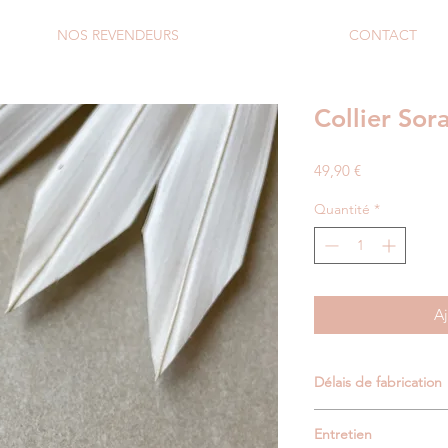
NOS REVENDEURS
CONTACT
Collier Sor
Prix
49,90 €
Quantité
*
Aj
Délais de fabrication
Comptez de 3 à 5 jou
Entretien
d'oreilles.