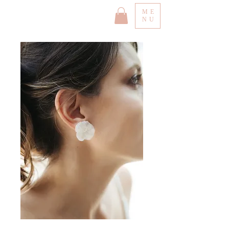
ME
NU