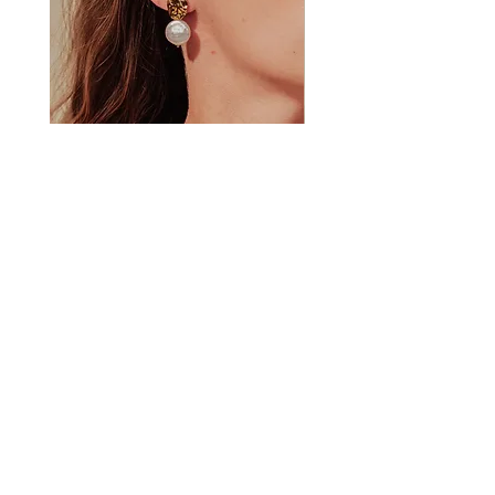
Clou
Clou
d'oreille
d'oreille
Aria
Léana
Florebo quocumque ferar
J e f l e u r i r a i p a r t o u t o ù j e s e r a i p o r t é
Vos questions
Boutique
Revendeurs
Nous contacter
Sur mesure
CGV