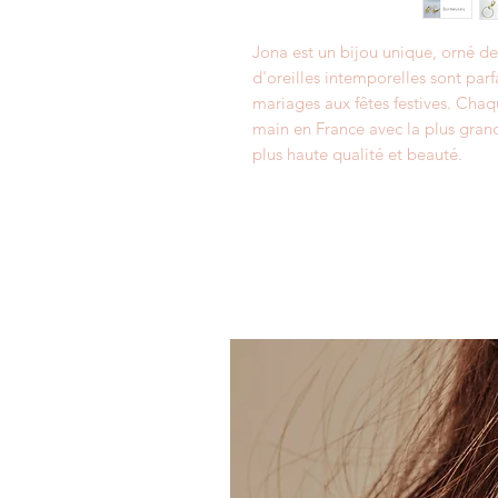
Jona est un bijou unique, orné de 
d'oreilles intemporelles sont parf
mariages aux fêtes festives. Cha
main en France avec la plus grand
plus haute qualité et beauté.