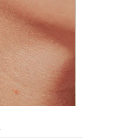
Clou
d'oreille
Léana
é