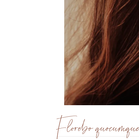
Clou
d'oreille
Aria
Florebo quocumqu