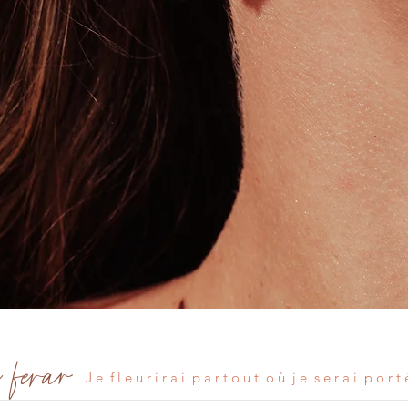
e ferar
J e f l e u r i r a i p a r t o u t o ù j e s e r a i p o r t 