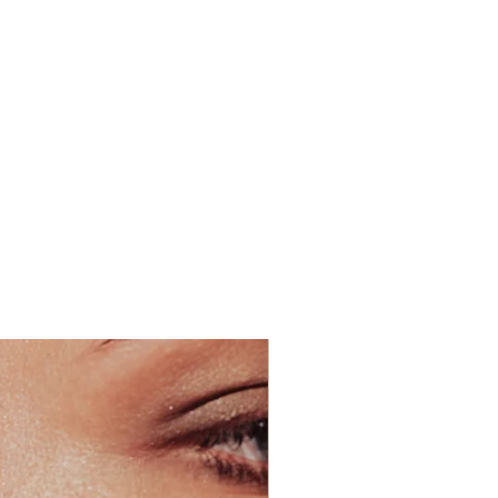
s quand on travail des produits
ties qui ne sont pas en contact
s
tion argent
 : Sans plomb, sans nickel ni