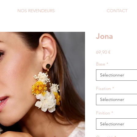
NOS REVENDEURS
CONTACT
Jona
Prix
69,90 €
Base
*
Sélectionner
Fixation
*
Sélectionner
Finition
*
Sélectionner