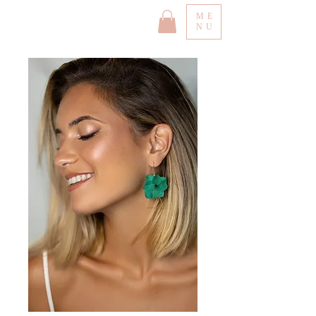
ME
NU