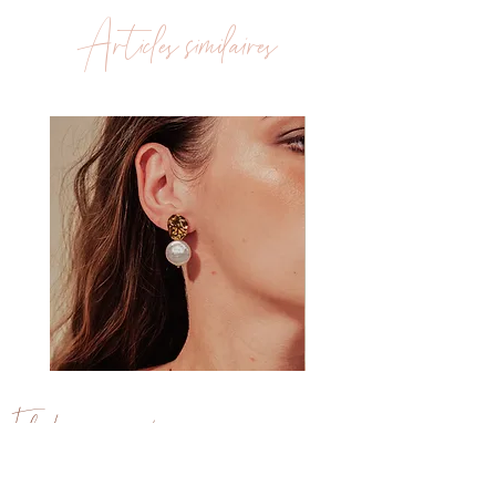
OR : doré à l'or fin 24 Carats,
fleurs seront plus ou moins grosses.
Articles similaires
épaisseur placage 0.05 microns -
Selon les bouquets, les fleurs ne sont
Flash
pas identiques à celles en photos.
- Crochets, Clous, Clips et Dormeuses
Plates, courbées, nuances de
ARGENT : Laiton, galvanisation
couleurs, on ne peut avoir deux fleurs
argent
identiques quand on travail des
produits naturels.
Fixations et supports : Sans plomb,
sans nickel ni cadmium.
Clou
Clou
d'oreille
d'oreille
Aria
Léana
Florebo quocumque ferar
J e f l e u r i r a i p a r t o u t o ù j e s e r a i p o r t é