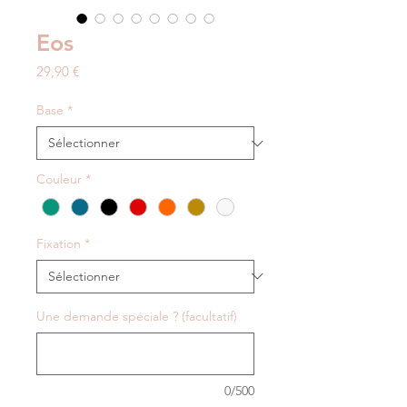
Eos
Prix
29,90 €
Base
*
Couleur
*
Fixation
*
Une demande spéciale ? (facultatif)
0/500