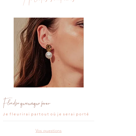
cadmium
Clou
Clou
d'oreille
d'oreille
Aria
Léana
Florebo quocumque ferar
J e f l e u r i r a i p a r t o u t o ù j e s e r a i p o r t é
Vos questions