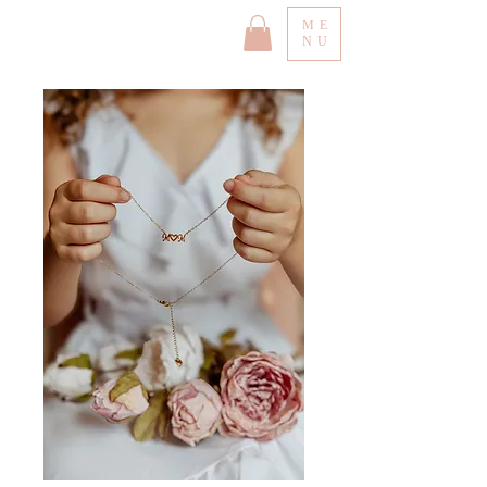
ME
NU