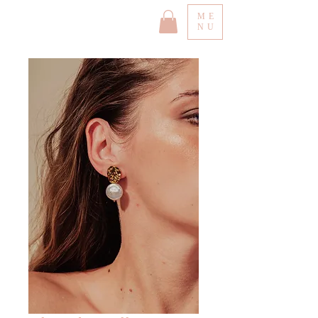
ME
NU