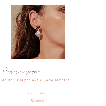
Clou
Clou
d'oreille
d'oreille
Aria
Léana
Florebo quocumque ferar
J e f l e u r i r a i p a r t o u t o ù j e s e r a i p o r t é
Vos questions
Boutique