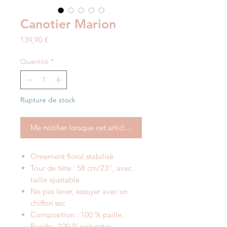
Canotier Marion
Prix
139,90 €
Quantité
*
Rupture de stock
Me notifier lorsque cet article est disponible
Ornement floral stabilisé
Tour de tête : 58 cm/23", avec
taille ajustable
Ne pas laver, essuyer avec un
chiffon sec
Composition : 100 % paille,
Bande : 100 % polyester.