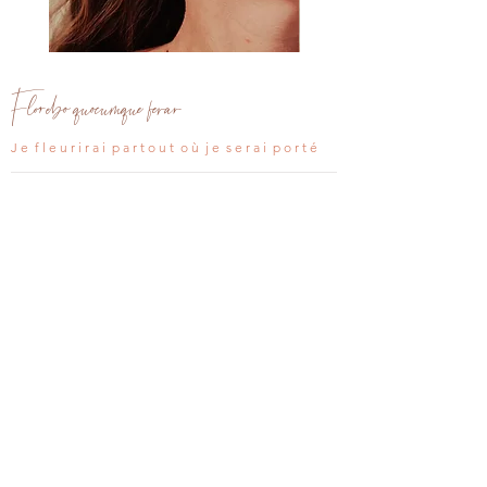
Clou
Clou
d'oreille
d'oreille
Aria
Léana
Florebo quocumque ferar
J e f l e u r i r a i p a r t o u t o ù j e s e r a i p o r t é
Vos questions
Boutique
Revendeurs
Nous contacter
Sur mesure
CGV
Politique de confidentialité