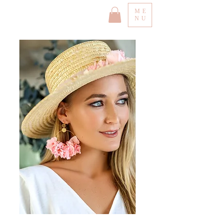
ME
NU