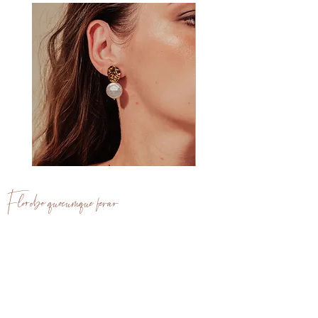
dans la FAQ)
Clou
Clou
d'oreille
d'oreille
Aria
Léana
Florebo quocumque ferar
J e f l e u r i r a i p a r t o u t o ù j e s e r a i p o r t é
Vos questions
Boutique
Revendeurs