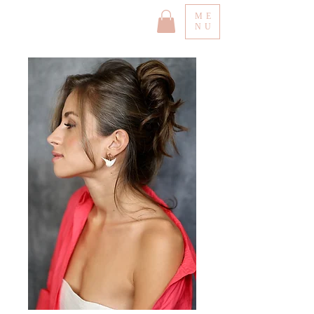
ME
NU