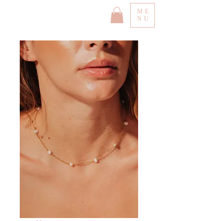
ME
NU