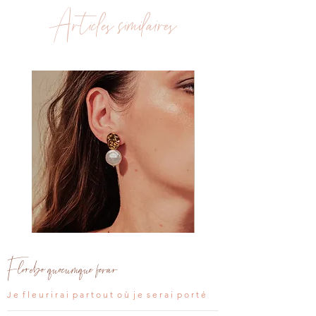
Chaîne en acier inoxydable plaqué or
de commande
Articles similaires
18K, sans plomb, sans cadmium, sans
nickel
Perles d'eau douce irrégulières
Clou
Clou
d'oreille
d'oreille
Aria
Léana
Florebo quocumque ferar
J e f l e u r i r a i p a r t o u t o ù j e s e r a i p o r t é